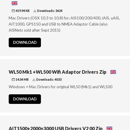
419.94 KB
Downloads: 3624
Mac Drivers (OSX 10.3 to 10.8) for; AIS100/200/400, iAIS, uAIS,
AIT1000, GPS150 and USB to NMEA Adaptor Cable (also
AISNets sold after Sept 2015)
DOWNLOAD
WL50 Mk1 +WL500 Wifi Adaptor Drivers Zip
14.04 MB
Downloads: 4033
Windows + Mac Drivers for original WL50 (Mk1) and WL500
DOWNLOAD
AIT1500+2000+3000 USB Drivers V2 00 Zip