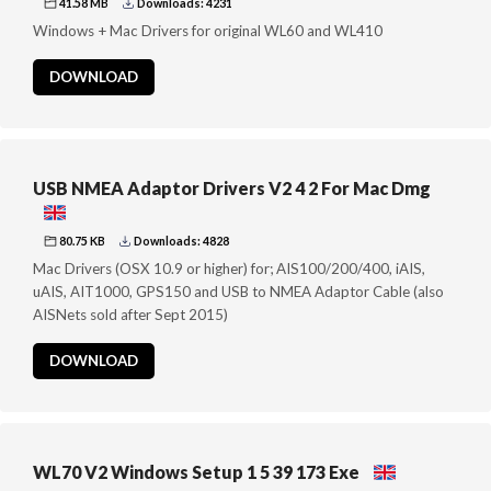
41.58 MB
Downloads: 4231
Windows + Mac Drivers for original WL60 and WL410
DOWNLOAD
USB NMEA Adaptor Drivers V2 4 2 For Mac Dmg
80.75 KB
Downloads: 4828
Mac Drivers (OSX 10.9 or higher) for; AIS100/200/400, iAIS,
uAIS, AIT1000, GPS150 and USB to NMEA Adaptor Cable (also
AISNets sold after Sept 2015)
DOWNLOAD
WL70 V2 Windows Setup 1 5 39 173 Exe