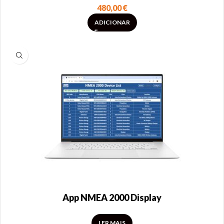
480,00
€
ADICIONAR
App NMEA 2000 Display
LER MAIS