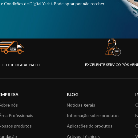
e Condições de Digital Yacht. Pode optar por não receber
EXCELENTE SERVIÇO PÓS-VEN
ECTO DE DIGITAL YACHT
EMPRESA
BLOG
Sobre nós
Notícias gerais
C
Área Profissionais
Informação sobre produtos
F
Nossos produtos
Aplicações do produtos
C
Fundação
Artigos Técnicos
V