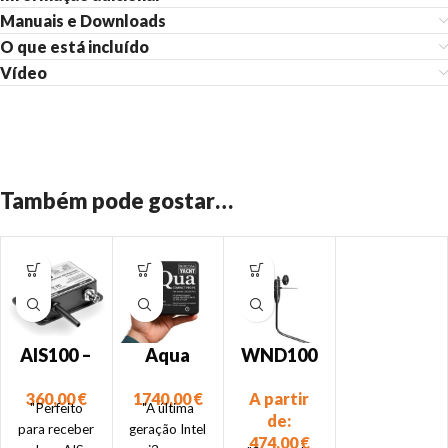
Manuais e Downloads
O que está incluído
Vídeo
Também pode gostar…
AIS100 –
Aqua
WND100
Recetor
Compact
– Sensor
360,00
€
1740,00
€
A partir
AIS com
Pro –
de Vento
"Perfeito
"A última
de:
NMEA
Computa
para receber
geração Intel
474,00
€