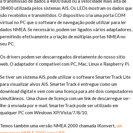
a transmissão de dados a 4800 baud ou a velocidade mais alta de
38400 utilizada pelos sistemas AIS. Os LEDs mostram os dados que
são recebidos e transmitidos. O dispositivo cria uma porta COM
virtual no PC que o software de navegação pode utilizar para ler
dados NMEA. Se necessário, podem ser ligados vários adaptadores,
permitindo efetivamente a criação de múltiplas portas NMEA no
seu PC.
Os drivers podem ser descarregados diretamente do nosso sítio
web. O adaptador é compatível com PC, Mac, Linux e Raspberry Pi.
Se tiver um sistema AIS, pode utilizar o software SmarterTrack Lite
para visualizar alvos AIS. SmarterTrack é entregue como um
download digital e vem com uma licença para até dois computadores
simultâneos. Uma chave de licença com um link de descarregue ser-
lhe-á enviada por e-mail. SmarterTrack pode ser utilizado em
qualquer PC com Windows XP/Vista/7/8/10.
Temos também uma versão NMEA 2000 chamada iKonvert,
um
conversor NMEA 2000 para USB.