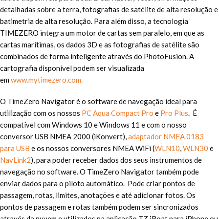
detalhadas sobre a terra, fotografias de satélite de alta resolução e
batimetria de alta resolução. Para além disso, a tecnologia
TIMEZERO integra um motor de cartas sem paralelo, em que as
cartas marítimas, os dados 3D e as fotografias de satélite são
combinados de forma inteligente através do PhotoFusion. A
cartografia disponível podem ser visualizada
em
www.mytimezero.com.
O TimeZero Navigator é o software de navegação ideal para
utilização com os nossos
PC Aqua Compact Pro
e
Pro Plus
. É
compatível com Windows 10 e Windows 11 e com o nosso
conversor USB NMEA 2000 (iKonvert),
adaptador NMEA 0183
para USB
e os nossos conversores NMEA WiFi (
WLN10
,
WLN30
e
NavLink2
), para poder receber dados dos seus instrumentos de
navegação no software. O TimeZero Navigator também pode
enviar dados para o piloto automático. Pode criar pontos de
passagem, rotas, limites, anotações e até adicionar fotos. Os
pontos de passagem e rotas também podem ser sincronizados
através da nuvem e utilizados na aplicação TZ iBoat para iPhone ou