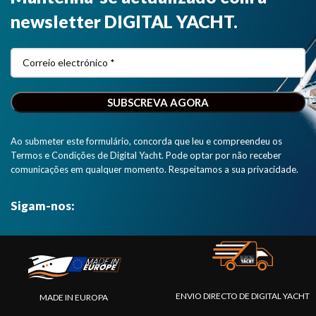
analisador de
tablets, iPads
newsletter DIGITAL YACHT.
rede NMEA
e PCs".
2000 e
mostra o
estado e
condição da
sua rede
NMEA 2000
numa página
web clara e
Ao submeter este formulário, concorda que leu e compreendeu os
simples".
Termos e Condições de Digital Yacht. Pode optar por não receber
comunicações em qualquer momento. Respeitamos a sua privacidade.
Sigam-nos:
ENVIO DIRECTO DE DIGITAL YACHT
MADE IN EUROPA