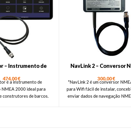
r – Instrumento de
NavLink 2 – Conversor
stico NMEA 2000
2000 WiFi
474,00
€
300,00
€
r é a instrumento de
"NavLink 2 é um conversor NM
o NMEA 2000 ideal para
para Wifi fácil de instalar, conce
e construtores de barcos.
enviar dados de navegação NM
 transforma qualquer
em aplicações em smartphones, t
vel num analisador de rede
iPads e PCs".
ostra o estado e condição
MEA 2000 numa página web