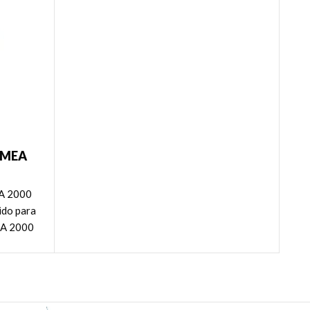
 NMEA
EA 2000
bido para
EA 2000
ablets,