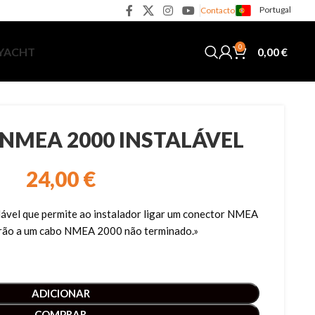
Portugal
Contacto
0
0,00
€
 YACHT
NMEA 2000 INSTALÁVEL
24,00
€
vel que permite ao instalador ligar um conector NMEA
rão a um cabo NMEA 2000 não terminado.»
ADICIONAR
COMPRAR