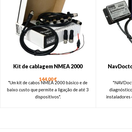
Kit de cablagem NMEA 2000
NavDocto
Diagnó
144,00
€
"Um kit de cabos NMEA 2000 básico e de
"NAVDocto
baixo custo que permite a ligação de até 3
diagnóstic
dispositivos".
instaladores 
NAVDoctor
dispositivo mó
NMEA 2000 e m
da sua rede N