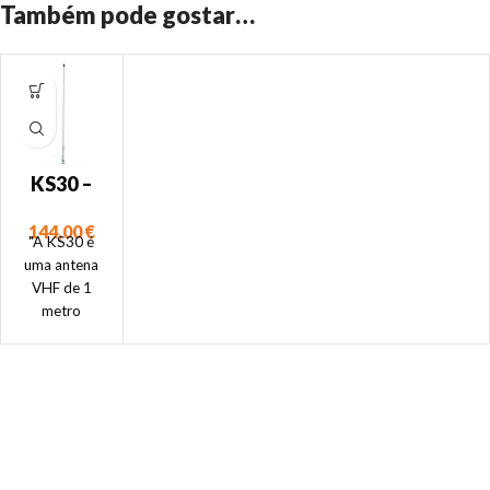
Também pode gostar…
KS30 –
Antena
144,00
€
VHF
"A KS30 é
uma antena
VHF de 1
metro
afinada para
AIS que se
adapta a
todos os
recetores e
transcetores
AIS de Digital