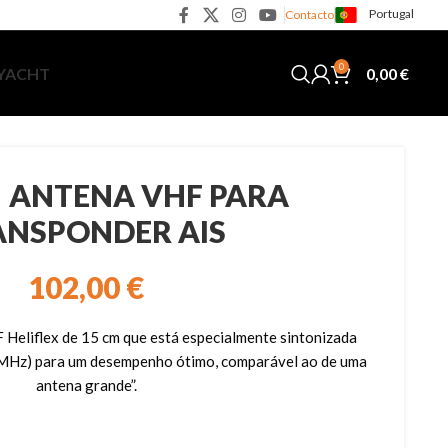
Portugal
Contacto
0
0,00
€
 YACHT
– ANTENA VHF PARA
ANSPONDER AIS
102,00
€
Heliflex de 15 cm que está especialmente sintonizada
 MHz) para um desempenho ótimo, comparável ao de uma
antena grande”.