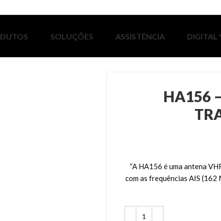
ODUTOS
SOLUÇÕES
ASSISTÊNCIA
DIGITAL
HA156 
TR
“A HA156 é uma antena VHF 
com as frequências AIS (162