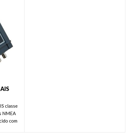
 AIS
MA
IS classe
os NMEA
cido com