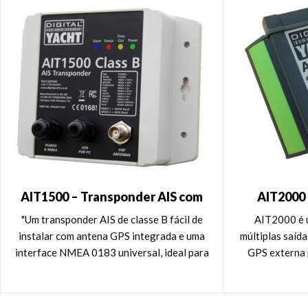
AIT1500 – Transponder AIS com
AIT2000 
NMEA 0183 e GPS incorporado
Classe B co
"Um transponder AIS de classe B fácil de
AIT2000 é 
instalar com antena GPS integrada e uma
múltiplas saí
interface NMEA 0183 universal, ideal para
GPS externa p
pequenas embarcações".