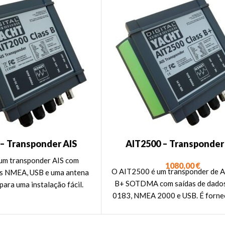
– Transponder AIS
AIT2500 – Transponder
m antena GPS externa
Classe B+ 5W SOTD
um transponder AIS com
1080,00
€
O AIT2500 é um transponder de A
das NMEA, USB e uma antena
B+ SOTDMA com saídas de dad
ara uma instalação fácil.
0183, NMEA 2000 e USB. É forne
uma antena GPS.