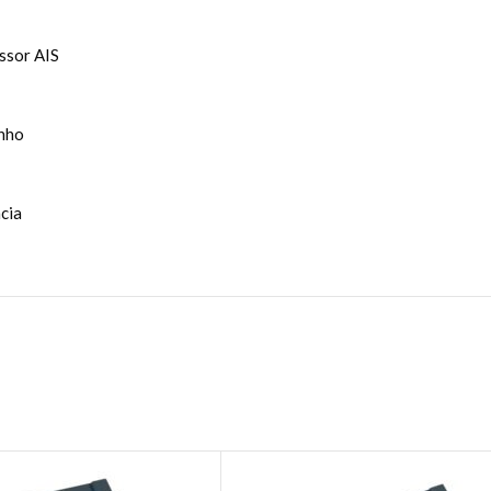
ssor AIS
enho
cia