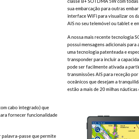
classe B+ SOTDMA 5W com todas as
sua embarcação para outras embar
interface WiFi para visualizar os
AIS no seu telemóvel ou tablet e em
A nossa mais recente tecnologia 
possui mensagens adicionais para a
uma tecnologia patenteada e especi
transponder para incluir a capacida
pode ser facilmente ativada a part
transmissões AIS para receção por 
oceânicos que desejam a tranquili
estão a mais de 20 milhas náuticas 
com cabo integrado) que
ara fornecer funcionalidade
r palavra-passe que permite