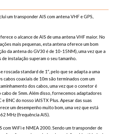
clui um transponder AIS com antena VHF e GPS,
ferece o alcance de AIS de uma antena VHF maior. No
cações mais pequenas, esta antena oferece um bom
ção da antena do GV30 é de 10-15NM), uma vez que a
 de instalação superam o seu tamanho.
 roscada standard de 1″, pelo que se adapta a uma
Os cabos coaxiais de 10m são terminados com um
ncaminhamento dos cabos, uma vez que o conetor é
o cabo de 5mm. Além disso, fornecemos adaptadores
 e BNC do nosso iAISTX Plus. Apesar das suas
erece um desempenho muito bom, uma vez que está
162 MHz (frequência AIS).
IS com WiFi e NMEA 2000. Sendo um transponder de