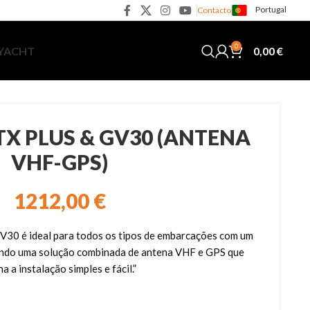
Portugal
Contacto
0
0,00
€
 YACHT
TX PLUS & GV30 (ANTENA
VHF-GPS)
1212,00
€
GV30 é ideal para todos os tipos de embarcações com um
o uma solução combinada de antena VHF e GPS que
na a instalação simples e fácil.”