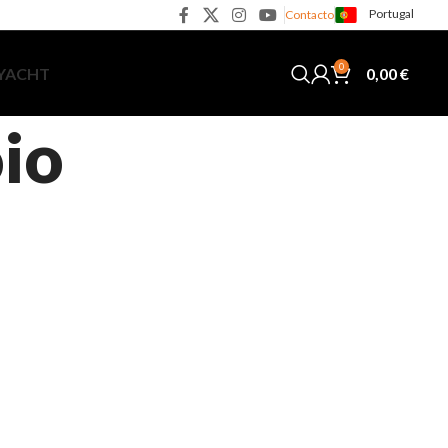
Portugal
Contacto
0
0,00
€
 YACHT
io