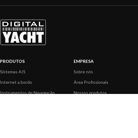
PRODUTOS
EMPRESA
Sistemas AIS
Sobre nós
Internet a bordo
Área Profissionais
Instrumentos de Navegação
Nossos produtos
Interface NMEA
Fundação
PC a bordo
Notícias
Navegação portátil
Contactar-nos