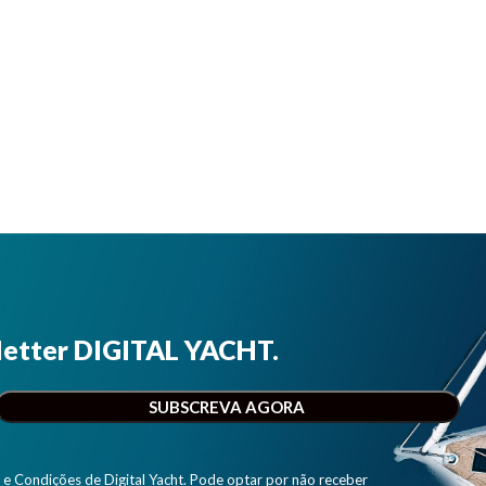
letter DIGITAL YACHT.
e Condições de Digital Yacht. Pode optar por não receber