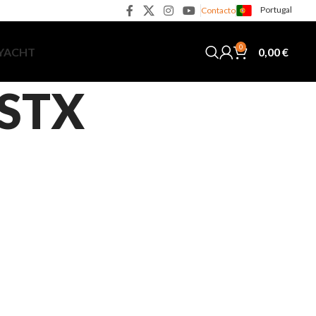
Portugal
Contacto
0
0,00
€
 YACHT
ISTX