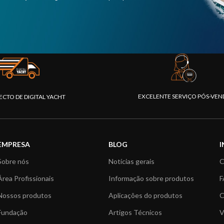
EXCELENTE SERVIÇO PÓS-VEN
ECTO DE DIGITAL YACHT
EMPRESA
BLOG
Sobre nós
Notícias gerais
C
Área Profissionais
Informação sobre produtos
F
Nossos produtos
Aplicações do produtos
C
Fundação
Artigos Técnicos
V