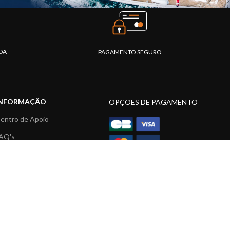
DA
PAGAMENTO SEGURO
INFORMAÇÃO
OPÇÕES DE PAGAMENTO
entro de Apoio
AQ's
atálogo
ídeos
ecursos multimédia