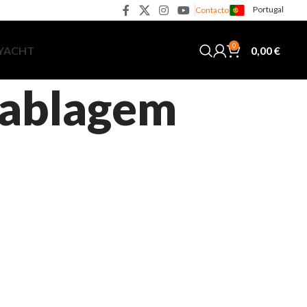
Portugal
Contacto
0
0,00
€
 YACHT
 cablagem