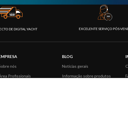
EXCELENTE SERVIÇO PÓS-VEN
ECTO DE DIGITAL YACHT
EMPRESA
BLOG
Sobre nós
Notícias gerais
C
Área Profissionais
Informação sobre produtos
F
Nossos produtos
Aplicações do produtos
C
Fundação
Artigos Técnicos
V
Notícias
R
Contactar-nos