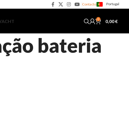
Portugal
Contacto
0
0,00
€
 YACHT
ação bateria