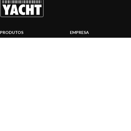
PRODUTOS
EMPRESA
Sistemas AIS
Sobre nós
Internet a bordo
Área Profissionais
Instrumentos de Navegação
Nossos produtos
Interface NMEA
Fundação
PC a bordo
Notícias
Navegação portátil
Contactar-nos
BLOG
INFORMAÇÃO
Notícias gerais
Centro de Apoio
Informação sobre produtos
FAQ's