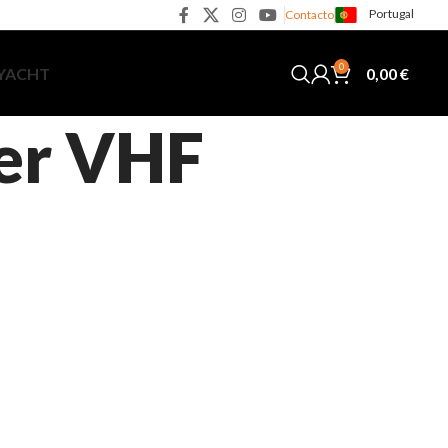
Portugal
Contacto
0
0,00
€
 YACHT
ter VHF