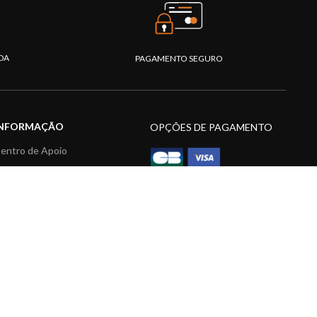
DA
PAGAMENTO SEGURO
INFORMAÇÃO
OPÇÕES DE PAGAMENTO
entro de Apoio
AQ's
atálogo
ídeos
ecursos multimédia
ade