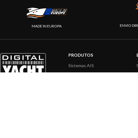
ENVIO DIR
MADE IN EUROPA
PRODUTOS
Sistemas AIS
Internet a bordo
Instrumentos de Navegação
Interface NMEA
PC a bordo
Navegação portátil
© 2026 Digi