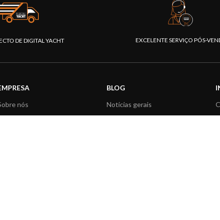
EXCELENTE SERVIÇO PÓS-VEN
ECTO DE DIGITAL YACHT
EMPRESA
BLOG
Sobre nós
Notícias gerais
C
Área Profissionais
Informação sobre produtos
F
Nossos produtos
Aplicações do produtos
C
Fundação
Artigos Técnicos
V
Notícias
R
Contactar-nos
|
|
tal Yacht - Todos os direitos reservados
Termos e Condições
Política de Privacid