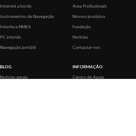
Internet a bordo
Área Profissionais
Instrumentos de Navegação
Nossos produtos
Interface NMEA
Fundação
PC a bordo
Notícias
Navegação portátil
Contactar-nos
BLOG
INFORMAÇÃO
Notícias gerais
Centro de Apoio
Informação sobre produtos
FAQ's
Aplicações do produtos
Catálogo
Artigos Técnicos
Vídeos
Recursos multimédia