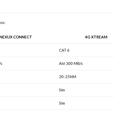
los:
NEXUX CONNECT
4G XTREAM
CAT 6
/s
Até 300 MB/s
20-25NM
Sim
Sim