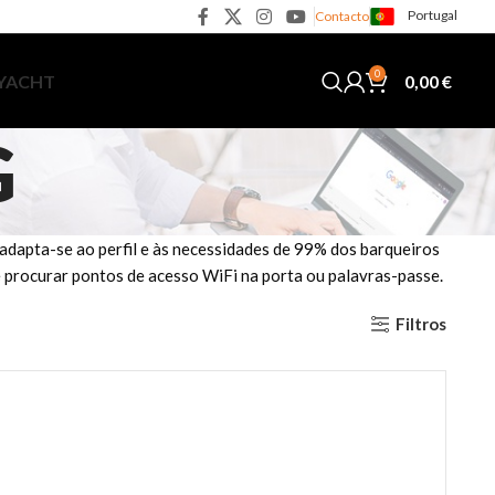
Portugal
Contacto
0
0,00
€
 YACHT
G
dapta-se ao perfil e às necessidades de 99% dos barqueiros
de procurar pontos de acesso WiFi na porta ou palavras-passe.
Filtros