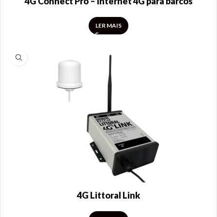
4G Connect Pro – Internet 4G para barcos
LER MAIS
4G Littoral Link