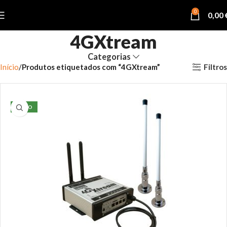
0
0,00
4GXtream
Categorias
Filtros
Início
Produtos etiquetados com “4GXtream”
NOVO