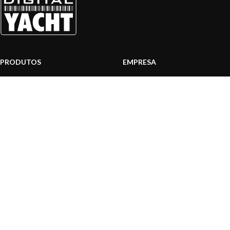
PRODUTOS
EMPRESA
Sistemas AIS
Sobre nós
Internet a bordo
Área Profissionais
Instrumentos de Navegação
Nossos produtos
Interface NMEA
Fundação
PC a bordo
Notícias
Navegação portátil
Contactar-nos
BLOG
INFORMAÇÃO
Notícias gerais
Centro de Apoio