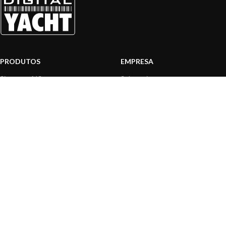
PRODUTOS
EMPRESA
Sistemas AIS
Sobre nós
Internet a bordo
Área Profissionais
Instrumentos de Navegação
Nossos produtos
Interface NMEA
Fundação
PC a bordo
Notícias
Navegação portátil
Contactar-nos
BLOG
INFORMAÇÃO
Notícias gerais
Centro de Apoio