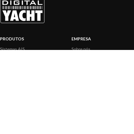
PRODUTOS
EMPRESA
Sistemas AIS
Sobre nós
Internet a bordo
Área Profissionais
Instrumentos de Navegação
Nossos produtos
Interface NMEA
Fundação
PC a bordo
Notícias
Navegação portátil
Contactar-nos
BLOG
INFORMAÇÃO
Notícias gerais
Centro de Apoio