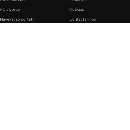
PC a bordo
Notícias
Navegação portátil
Contactar-nos
BLOG
INFORMAÇÃO
Notícias gerais
Centro de Apoio
Informação sobre produtos
FAQ's
Aplicações do produtos
Catálogo
Artigos Técnicos
Vídeos
Recursos multimédia
OPÇÕES DE PAGAMENTO