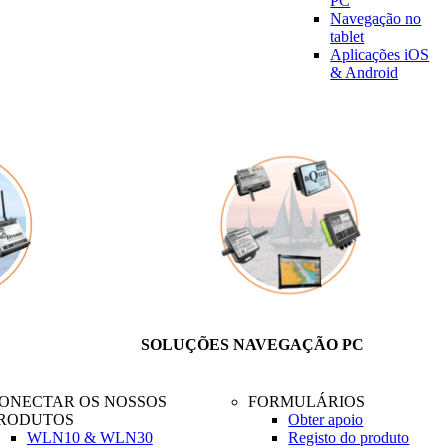
PC
Navegação no
tablet
Aplicações iOS
& Android
SOLUÇÕES NAVEGAÇÃO PC
ONECTAR OS NOSSOS
FORMULÁRIOS
RODUTOS
Obter apoio
WLN10 & WLN30
Registo do produto