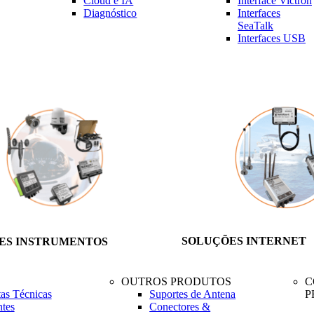
Cloud e IA
Interface Victron
Diagnóstico
Interfaces
SeaTalk
Interfaces USB
SOLUÇÕES INTERNET
ES INSTRUMENTOS
OUTROS PRODUTOS
C
as Técnicas
Suportes de Antena
P
tes
Conectores &