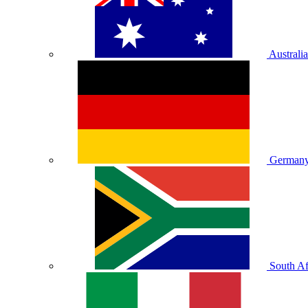
Australia
German
South Af