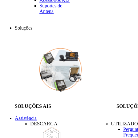
Acessórios AIS
Suportes de
Antena
Soluções
SOLUÇÕES AIS
SOLUÇÕ
Assistência
DESCARGA
UTILIZADO
Pergunt
Frequen