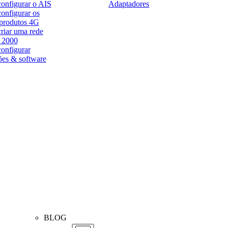
onfigurar o AIS
Adaptadores
onfigurar os
 produtos 4G
riar uma rede
2000
onfigurar
ões & software
BLOG