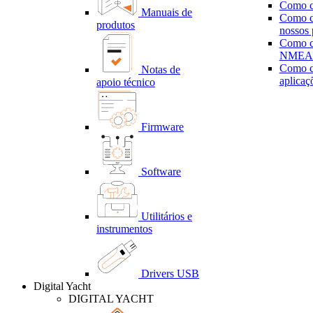
Como c
Manuais de
Como c
produtos
nossos
Como c
NMEA 
Como c
Notas de
aplicaç
apoio técnico
Firmware
Software
Utilitários e
instrumentos
Drivers USB
Digital Yacht
DIGITAL YACHT