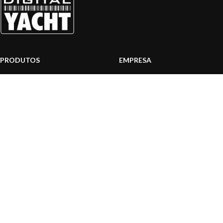
PRODUTOS
EMPRESA
Sistemas AIS
Sobre nós
Internet a bordo
Área Profissionais
Instrumentos de Navegação
Nossos produtos
Interface NMEA
Fundação
PC a bordo
Notícias
Navegação portátil
Contactar-nos
BLOG
INFORMAÇÃO
Notícias gerais
Centro de Apoio