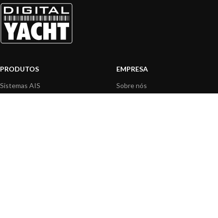
PRODUTOS
EMPRESA
Sistemas AIS
Sobre nós
Internet a bordo
Área Profissionais
Instrumentos de Navegação
Nossos produtos
Interface NMEA
Fundação
PC a bordo
Notícias
Navegação portátil
Contactar-nos
BLOG
INFORMAÇÃO
Notícias gerais
Centro de Apoio