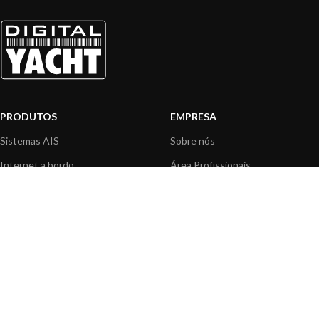
PRODUTOS
EMPRESA
Sistemas AIS
Sobre nós
Internet a bordo
Área Profissionais
Instrumentos de Navegação
Nossos produtos
Interface NMEA
Fundação
PC a bordo
Notícias
Navegação portátil
Contactar-nos
BLOG
INFORMAÇÃO