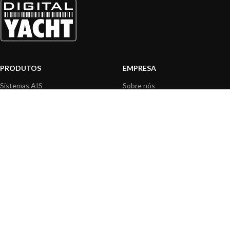
PRODUTOS
EMPRESA
Sistemas AIS
Sobre nós
Internet a bordo
Área Profissionais
Instrumentos de Navegação
Nossos produtos
Interface NMEA
Fundação
PC a bordo
Notícias
Navegação portátil
Contactar-nos
BLOG
INFORMAÇÃO
Notícias gerais
Centro de Apoio