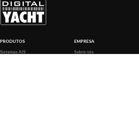
PRODUTOS
EMPRESA
Sistemas AIS
Sobre nós
Internet a bordo
Área Profissionais
Instrumentos de Navegação
Nossos produtos
Interface NMEA
Fundação
PC a bordo
Notícias
Navegação portátil
Contactar-nos
BLOG
INFORMAÇÃO
Notícias gerais
Centro de Apoio