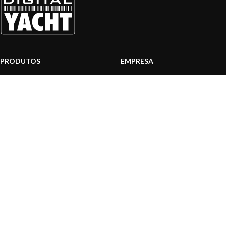
PRODUTOS
EMPRESA
Sistemas AIS
Sobre nós
Internet a bordo
Área Profissionais
Instrumentos de Navegação
Nossos produtos
Interface NMEA
Fundação
PC a bordo
Notícias
Navegação portátil
Contactar-nos
BLOG
INFORMAÇÃO
Notícias gerais
Centro de Apoio