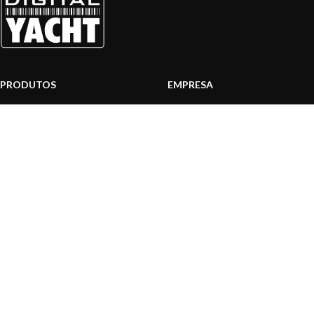
PRODUTOS
EMPRESA
Sistemas AIS
Sobre nós
Internet a bordo
Área Profissionais
Instrumentos de Navegação
Nossos produtos
Interface NMEA
Fundação
PC a bordo
Notícias
Navegação portátil
Contactar-nos
BLOG
INFORMAÇÃO
Notícias gerais
Centro de Apoio