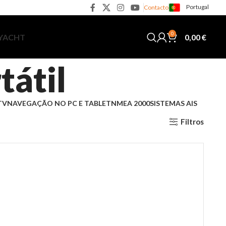
Portugal
Contacto
0
0,00
€
 YACHT
tátil
TV
NAVEGAÇÃO NO PC E TABLET
NMEA 2000
SISTEMAS AIS
Filtros