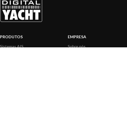
PRODUTOS
EMPRESA
Sistemas AIS
Sobre nós
Internet a bordo
Área Profissionais
Instrumentos de Navegação
Nossos produtos
Interface NMEA
Fundação
PC a bordo
Notícias
Navegação portátil
Contactar-nos
BLOG
INFORMAÇÃO
Notícias gerais
Centro de Apoio