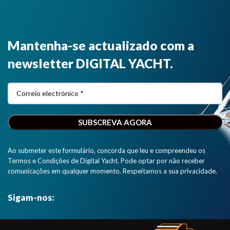
fornecido
navegação
AIS. Este
com uma
NMEA 2000
repartidor
antena GPS.
em
VHF é
aplicações
compatível
Mantenha-se actualizado com a
em
com todos
smartphones,
os nossos
newsletter DIGITAL YACHT.
tablets, iPads
transcetores
e PCs".
e recetores
AIS. "
Ao submeter este formulário, concorda que leu e compreendeu os
Termos e Condições de Digital Yacht. Pode optar por não receber
comunicações em qualquer momento. Respeitamos a sua privacidade.
Sigam-nos: