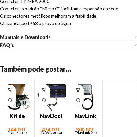
Conector T NMEA 2000
Conectores padrão “Micro C” facilitam a expansão da rede
Os conectores metálicos melhoram a fiabilidade
Classificação IP68 à prova de água
Manuais e Downloads
FAQ's
Também pode gostar…
Kit de
NavDoct
NavLink
cablage
or –
2 –
144,00
€
474,00
€
300,00
€
m NMEA
Instrume
Convers
"Um kit de
"NAVDoctor
"NavLink 2 é