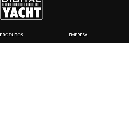
PRODUTOS
EMPRESA
Sistemas AIS
Sobre nós
Internet a bordo
Área Profissionais
Instrumentos de Navegação
Nossos produtos
Interface NMEA
Fundação
PC a bordo
Notícias
Navegação portátil
Contactar-nos
BLOG
INFORMAÇÃO
Notícias gerais
Centro de Apoio