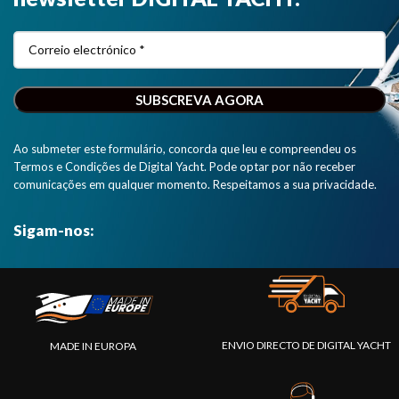
2000 e
mostra o
estado e
condição da
sua rede
NMEA 2000
numa página
web clara e
Ao submeter este formulário, concorda que leu e compreendeu os
simples".
Termos e Condições de Digital Yacht. Pode optar por não receber
comunicações em qualquer momento. Respeitamos a sua privacidade.
Sigam-nos:
ENVIO DIRECTO DE DIGITAL YACHT
MADE IN EUROPA