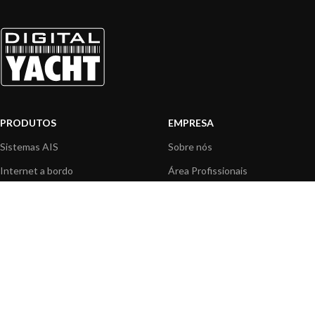
PRODUTOS
EMPRESA
Sistemas AIS
Sobre nós
Internet a bordo
Área Profissionais
Instrumentos de Navegação
Nossos produtos
Interface NMEA
Fundação
PC a bordo
Notícias
Navegação portátil
Contactar-nos
BLOG
INFORMAÇÃO