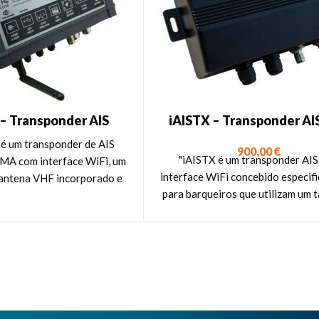
– Transponder AIS
iAISTX – Transponder AI
5W SOTDMA com WiFi,
WiFi
é um transponder de AIS
900,00
€
e splitter VHF
"iAISTX é um transponder AI
MA com interface WiFi, um
interface WiFi concebido especif
 antena VHF incorporado e
para barqueiros que utilizam um t
ncia de saída de 5W".
smartphone para navegaçã