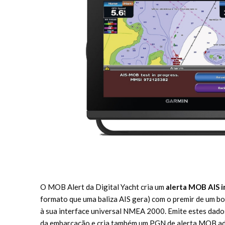
O MOB Alert da Digital Yacht cria um
alerta MOB AIS 
formato que uma baliza AIS gera) com o premir de um 
à sua interface universal NMEA 2000. Emite estes dad
da embarcação e cria também um PGN de alerta MOB ad