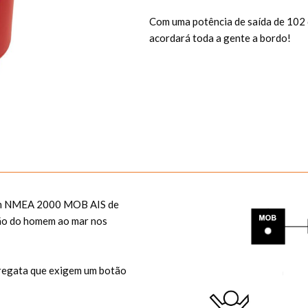
Com uma potência de saída de 102 
acordará toda a gente a bordo!
gem NMEA 2000 MOB AIS de
ção do homem ao mar nos
regata que exigem um botão