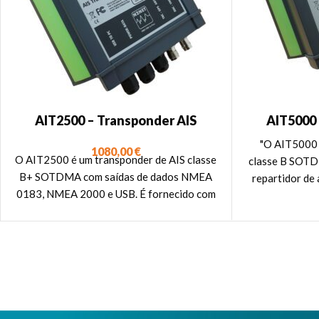
AIT2500 – Transponder AIS
AIT5000 
Classe B+ 5W SOTDMA
Classe B+ 
"O AIT5000 
1080,00
€
NMEA 
O AIT2500 é um transponder de AIS classe
classe B SOTD
B+ SOTDMA com saídas de dados NMEA
repartidor de
0183, NMEA 2000 e USB. É fornecido com
com potê
uma antena GPS.