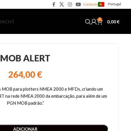
Portugal
Contacto
0
0,00
€
 YACHT
MOB ALERT
264,00
€
s MOB para plotters NMEA 2000 e MFDs, criando um
ART na rede NMEA 2000 da embarcação, para além de um
PGN MOB padrão.”
ADICIONAR