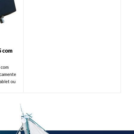
S com
S com
icamente
ablet ou
o.