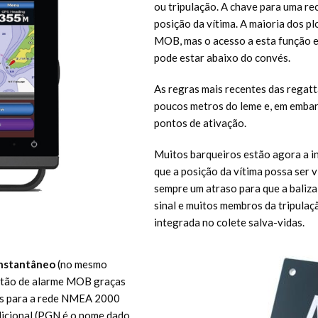
ou tripulação. A chave para uma r
posição da vítima. A maioria dos p
MOB, mas o acesso a esta função e
pode estar abaixo do convés.
As regras mais recentes das rega
poucos metros do leme e, em embar
pontos de ativação.
Muitos barqueiros estão agora a i
que a posição da vítima possa ser v
sempre um atraso para que a baliz
sinal e muitos membros da tripulaç
integrada no colete salva-vidas.
instantâneo
(no mesmo
botão de alarme MOB graças
os para a rede NMEA 2000
icional (PGN é o nome dado