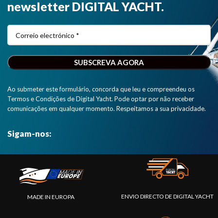
newsletter DIGITAL YACHT.
de
posicionamento
e fiabilidade
excepcionais.
Esta versão
tem uma
interface
NMEA 0183."
Ao submeter este formulário, concorda que leu e compreendeu os
Termos e Condições de Digital Yacht. Pode optar por não receber
comunicações em qualquer momento. Respeitamos a sua privacidade.
Sigam-nos:
ENVIO DIRECTO DE DIGITAL YACHT
MADE IN EUROPA