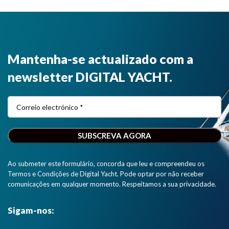
fácil e
GPS160
pela fonte
simples à
para
USB (PC,
rede NMEA
aplicações
MAC ou
2000."
de
Linux)".
navegação e
Mantenha-se actualizado com a
software
para tablets,
newsletter DIGITAL YACHT.
iPad e PCs".
Ao submeter este formulário, concorda que leu e compreendeu os
Termos e Condições de Digital Yacht. Pode optar por não receber
comunicações em qualquer momento. Respeitamos a sua privacidade.
Sigam-nos: