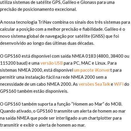
utiliza sistemas de satélite GPS, Galileo e Glonass para uma
precisão de posicionamento excecional.
A nossa tecnologia TriNav combina os sinais dos três sistemas para
calcular a posição com a melhor precisão e fiabilidade. Galileo é o
novo sistema global de navegação por satélite (GNSS) que foi
desenvolvido ao longo das últimas duas décadas.
O GPS160 está disponível com saída NMEA 0183 (4800, 38400 ou
115200 baud) e uma
versão USB
para PC, MAC e Linux. Para
sistemas NMEA 2000, está disponível
um pacote iKonver
t para
permitir uma instalação fácil na rede NMEA 2000 sem a
necessidade de um cabo NMEA 2000. As
versões SeaTalk
e
WiFi
do
GPS160 também estão disponíveis.
O GPS160 também suporta a função “Homem ao Mar” do MOB.
Quando ativado, o GPS160 transmite um alerta de homem ao mar
na saída NMEA que pode ser interligado a um chartplotter para
transmitir e exibir o alerta de homem ao mar.