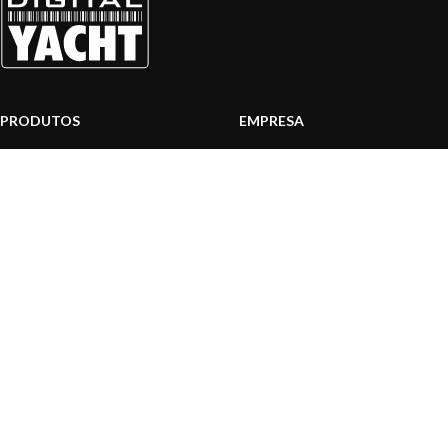
PRODUTOS
EMPRESA
Sistemas AIS
Sobre nós
Internet a bordo
Área Profissionais
Instrumentos de Navegação
Nossos produtos
Interface NMEA
Fundação
PC a bordo
Notícias
Navegação portátil
Contactar-nos
BLOG
INFORMAÇÃO
Notícias gerais
Centro de Apoio