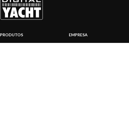
PRODUTOS
EMPRESA
Sistemas AIS
Sobre nós
Internet a bordo
Área Profissionais
Instrumentos de Navegação
Nossos produtos
Interface NMEA
Fundação
PC a bordo
Notícias
Navegação portátil
Contactar-nos
BLOG
INFORMAÇÃO
Notícias gerais
Centro de Apoio