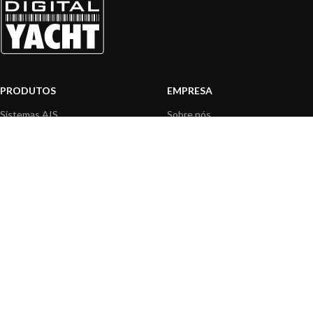
PRODUTOS
EMPRESA
Sistemas AIS
Sobre nós
Internet a bordo
Área Profissionais
Instrumentos de Navegação
Nossos produtos
Interface NMEA
Fundação
PC a bordo
Notícias
Navegação portátil
Contactar-nos
BLOG
INFORMAÇÃO
Notícias gerais
Centro de Apoio