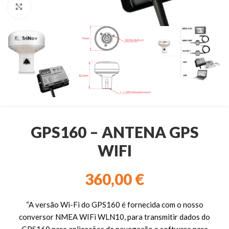
Clique para ampliar
GPS160 – ANTENA GPS
WIFI
360,00
€
“A versão Wi-Fi do GPS160 é fornecida com o nosso
conversor NMEA WIFi WLN10, para transmitir dados do