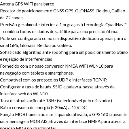
Antena GPS WiFi para barco
Recetor de posicionamento GNSS GPS, GLONASS, Beidou, Galileo
de 72 canais
Precisão geralmente inferior a 1 m graças à tecnologia QuadNav™
– combina todos os dados de satélite para uma precisão ótima.
Pode ser configurado como um dispositivo dedicado apenas para o
sinal GPS, Glonass, Beidou ou Galileo.
Sofisticado algoritmo anti-spoofing para um posicionamento ótimo
e rejeição de interferências
Fornecido com o nosso conversor NMEA WiFi WLN10 para
navegação com tablets e smartphones.
Compatível com os protocolos UDP e interfaces TCP/IP.
Configurar a taxa de bauds, SSID e palavra-passe através da
interface web do WLN10.
Taxa de atualização até 18Hz (selecionável pelo utilizador)
Baixo consumo de energia (<20mA) a 12V DC
Função MOB homem ao mar – quando ativada, o GPS160 transmite
uma mensagem MOB AIS através da interface NMEA para ativar a
posição MOB no chartplotter.