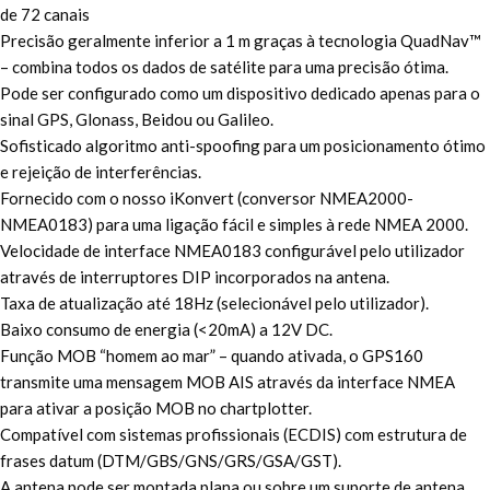
de 72 canais
Precisão geralmente inferior a 1 m graças à tecnologia QuadNav™
– combina todos os dados de satélite para uma precisão ótima.
Pode ser configurado como um dispositivo dedicado apenas para o
sinal GPS, Glonass, Beidou ou Galileo.
Sofisticado algoritmo anti-spoofing para um posicionamento ótimo
e rejeição de interferências.
Fornecido com o nosso iKonvert (conversor NMEA2000-
NMEA0183) para uma ligação fácil e simples à rede NMEA 2000.
Velocidade de interface NMEA0183 configurável pelo utilizador
através de interruptores DIP incorporados na antena.
Taxa de atualização até 18Hz (selecionável pelo utilizador).
Baixo consumo de energia (<20mA) a 12V DC.
Função MOB “homem ao mar” – quando ativada, o GPS160
transmite uma mensagem MOB AIS através da interface NMEA
para ativar a posição MOB no chartplotter.
Compatível com sistemas profissionais (ECDIS) com estrutura de
frases datum (DTM/GBS/GNS/GRS/GSA/GST).
A antena pode ser montada plana ou sobre um suporte de antena