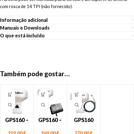
com rosca de 14 TPI (não fornecido).
Informação adicional
Manuais e Downloads
O que está incluído
Também pode gostar…
GPS160 –
GPS160 –
GPS160
Antena
Antena
Antena
210,00
€
360,00
€
270,00
€