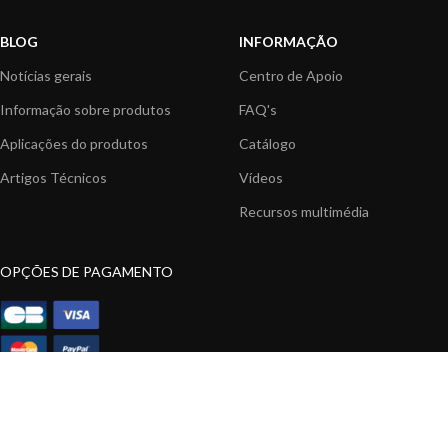
BLOG
INFORMAÇÃO
Notícias gerais
Centro de Apoio
Informação sobre produtos
FAQ's
Aplicações do produtos
Catálogo
Artigos Técnicos
Vídeos
Recursos multimédia
OPÇÕES DE PAGAMENTO
|
|
© 2026 Digital Yacht - Todos os direitos reservados
Termos e Condições
Política
de Privacidade