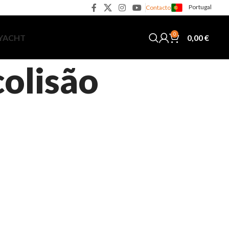
Portugal
Contacto
0
0,00
€
 YACHT
colisão