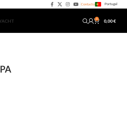
Portugal
Contacto
0
0,00
€
 YACHT
CPA